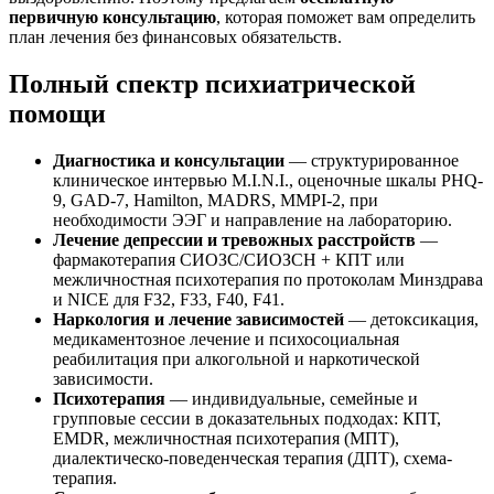
первичную консультацию
, которая поможет вам определить
план лечения без финансовых обязательств.
Полный спектр психиатрической
помощи
Диагностика и консультации
— структурированное
клиническое интервью M.I.N.I., оценочные шкалы PHQ-
9, GAD-7, Hamilton, MADRS, MMPI-2, при
необходимости ЭЭГ и направление на лабораторию.
Лечение депрессии и тревожных расстройств
—
фармакотерапия СИОЗС/СИОЗСН + КПТ или
межличностная психотерапия по протоколам Минздрава
и NICE для F32, F33, F40, F41.
Наркология и лечение зависимостей
— детоксикация,
медикаментозное лечение и психосоциальная
реабилитация при алкогольной и наркотической
зависимости.
Психотерапия
— индивидуальные, семейные и
групповые сессии в доказательных подходах: КПТ,
EMDR, межличностная психотерапия (МПТ),
диалектическо-поведенческая терапия (ДПТ), схема-
терапия.